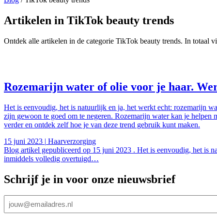
Artikelen in TikTok beauty trends
Ontdek alle artikelen in de categorie TikTok beauty trends. In totaal v
Rozemarijn water of olie voor je haar. Wer
Het is eenvoudig, het is natuurlijk en ja, het werkt echt: rozemarijn 
zijn gewoon te goed om te negeren. Rozemarijn water kan je helpen met
verder en ontdek zelf hoe je van deze trend gebruik kunt maken.
15 juni 2023
|
Haarverzorging
Blog artikel gepubliceerd op 15 juni 2023 . Het is eenvoudig, het is n
inmiddels volledig overtuigd…
Schrijf je in voor onze nieuwsbrief
E-
mailadres
(Vereist)