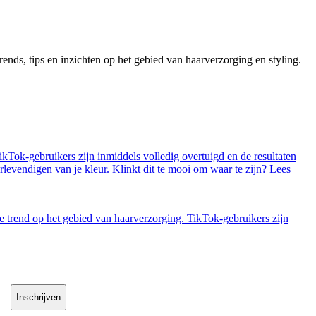
trends, tips en inzichten op het gebied van haarverzorging en styling.
TikTok-gebruikers zijn inmiddels volledig overtuigd en de resultaten
levendigen van je kleur. Klinkt dit te mooi om waar te zijn? Lees
uwe trend op het gebied van haarverzorging. TikTok-gebruikers zijn
Inschrijven