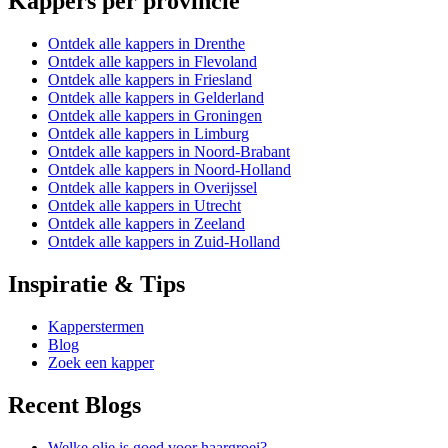
Kappers per provincie
Ontdek alle kappers in Drenthe
Ontdek alle kappers in Flevoland
Ontdek alle kappers in Friesland
Ontdek alle kappers in Gelderland
Ontdek alle kappers in Groningen
Ontdek alle kappers in Limburg
Ontdek alle kappers in Noord-Brabant
Ontdek alle kappers in Noord-Holland
Ontdek alle kappers in Overijssel
Ontdek alle kappers in Utrecht
Ontdek alle kappers in Zeeland
Ontdek alle kappers in Zuid-Holland
Inspiratie & Tips
Kapperstermen
Blog
Zoek een kapper
Recent Blogs
Welke olie is goed voor haargroei?