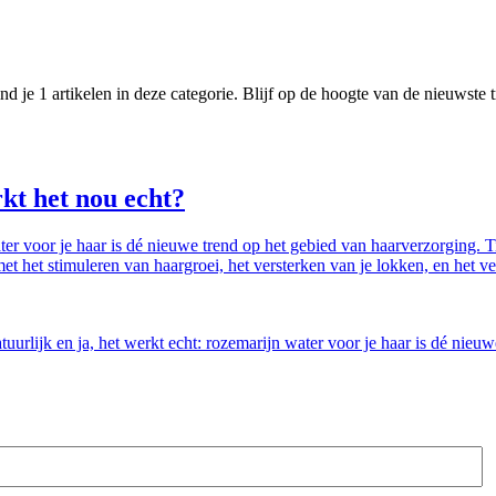
ind je 1 artikelen in deze categorie. Blijf op de hoogte van de nieuwste 
kt het nou echt?
water voor je haar is dé nieuwe trend op het gebied van haarverzorging. 
 het stimuleren van haargroei, het versterken van je lokken, en het ver
atuurlijk en ja, het werkt echt: rozemarijn water voor je haar is dé nie