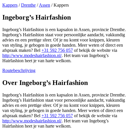
Kappers
/
Drenthe
/
Assen
/
Kappers
Ingeborg’s Hairfashion
Ingeborg’s Hairfashion is een kapsalon in Assen, provincie Drenthe.
Ingeborg’s Hairfashion staat voor persoonlijke aandacht, vakkundig
advies en een prettige sfeer. Of je nu komt voor knippen, kleuren
van styling, je gebogen in goede handen. Meer weten of direct een
afspraak maken? Bel
+31 592 756 057
of bekijk de website via
http://www.modeshairfashion.nl/
. Het team van Ingeborg’s
Hairfashion heet je van harte welkom.
Routebeschrijving
Leaflet
|
©
OSM
+
Over Ingeborg’s Hairfashion
−
Ingeborg’s Hairfashion is een kapsalon in Assen, provincie Drenthe.
Ingeborg’s Hairfashion staat voor persoonlijke aandacht, vakkundig
advies en een prettige sfeer. Of je nu komt voor knippen, kleuren
van styling, je gebogen in goede handen. Meer weten of direct een
afspraak maken? Bel
+31 592 756 057
of bekijk de website via
http://www.modeshairfashion.nl/
. Het team van Ingeborg’s
Hairfashion heet je van harte welkom.