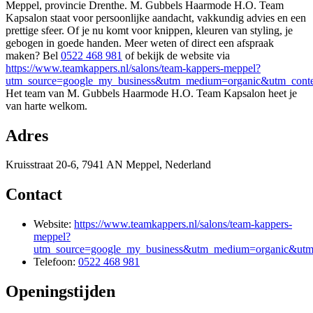
Meppel, provincie Drenthe. M. Gubbels Haarmode H.O. Team
Kapsalon staat voor persoonlijke aandacht, vakkundig advies en een
prettige sfeer. Of je nu komt voor knippen, kleuren van styling, je
gebogen in goede handen. Meer weten of direct een afspraak
maken? Bel
0522 468 981
of bekijk de website via
https://www.teamkappers.nl/salons/team-kappers-meppel?
utm_source=google_my_business&utm_medium=organic&utm_conte
Het team van M. Gubbels Haarmode H.O. Team Kapsalon heet je
van harte welkom.
Adres
Kruisstraat 20-6, 7941 AN Meppel, Nederland
Contact
Website:
https://www.teamkappers.nl/salons/team-kappers-
meppel?
utm_source=google_my_business&utm_medium=organic&utm_
Telefoon:
0522 468 981
Openingstijden