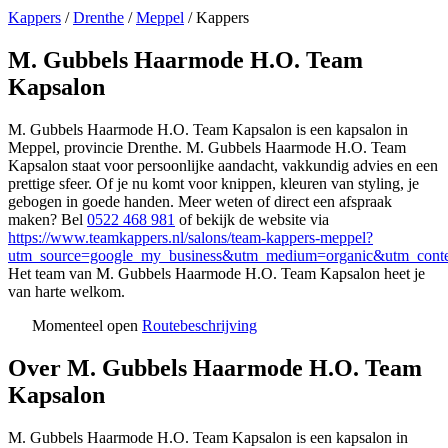
Kappers
/
Drenthe
/
Meppel
/
Kappers
M. Gubbels Haarmode H.O. Team
Kapsalon
M. Gubbels Haarmode H.O. Team Kapsalon is een kapsalon in
Meppel, provincie Drenthe. M. Gubbels Haarmode H.O. Team
Kapsalon staat voor persoonlijke aandacht, vakkundig advies en een
prettige sfeer. Of je nu komt voor knippen, kleuren van styling, je
gebogen in goede handen. Meer weten of direct een afspraak
maken? Bel
0522 468 981
of bekijk de website via
https://www.teamkappers.nl/salons/team-kappers-meppel?
utm_source=google_my_business&utm_medium=organic&utm_conte
Het team van M. Gubbels Haarmode H.O. Team Kapsalon heet je
van harte welkom.
Momenteel open
Routebeschrijving
Leaflet
|
©
OSM
+
Over M. Gubbels Haarmode H.O. Team
−
Kapsalon
M. Gubbels Haarmode H.O. Team Kapsalon is een kapsalon in