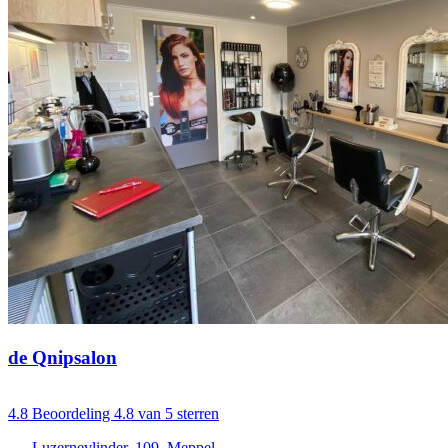
de Qnipsalon
4.8
Beoordeling 4.8 van 5 sterren
Luzernevlinder, 109, Meppel