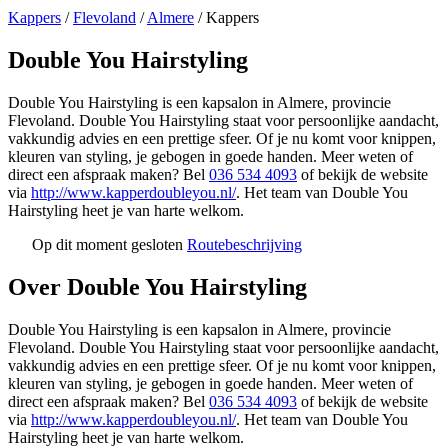
Kappers
/
Flevoland
/
Almere
/
Kappers
Double You Hairstyling
Double You Hairstyling is een kapsalon in Almere, provincie
Flevoland. Double You Hairstyling staat voor persoonlijke aandacht,
vakkundig advies en een prettige sfeer. Of je nu komt voor knippen,
kleuren van styling, je gebogen in goede handen. Meer weten of
direct een afspraak maken? Bel
036 534 4093
of bekijk de website
via
http://www.kapperdoubleyou.nl/
. Het team van Double You
Hairstyling heet je van harte welkom.
Op dit moment gesloten
Routebeschrijving
Leaflet
|
©
OSM
+
Over Double You Hairstyling
−
Double You Hairstyling is een kapsalon in Almere, provincie
Flevoland. Double You Hairstyling staat voor persoonlijke aandacht,
vakkundig advies en een prettige sfeer. Of je nu komt voor knippen,
kleuren van styling, je gebogen in goede handen. Meer weten of
direct een afspraak maken? Bel
036 534 4093
of bekijk de website
via
http://www.kapperdoubleyou.nl/
. Het team van Double You
Hairstyling heet je van harte welkom.