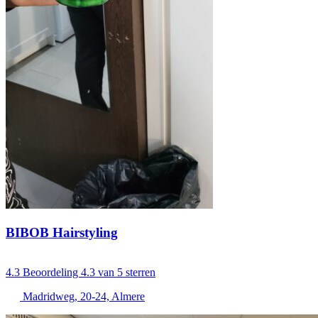
BIBOB Hairstyling
4.3
Beoordeling 4.3 van 5 sterren
Madridweg, 20-24, Almere