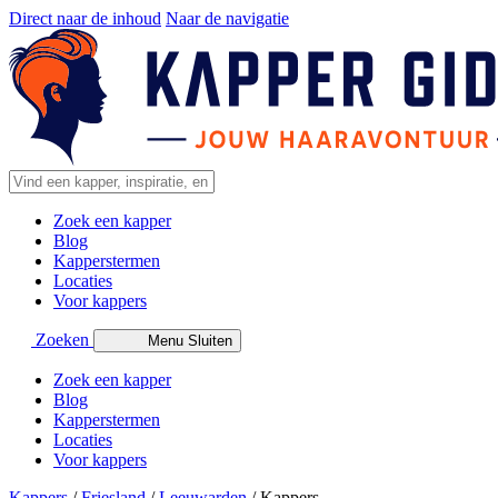
Direct naar de inhoud
Naar de navigatie
Zoek een kapper
Blog
Kapperstermen
Locaties
Voor kappers
Zoeken
Menu
Sluiten
Zoek een kapper
Blog
Kapperstermen
Locaties
Voor kappers
Kappers
/
Friesland
/
Leeuwarden
/
Kappers