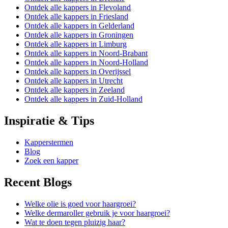
Ontdek alle kappers in Flevoland
Ontdek alle kappers in Friesland
Ontdek alle kappers in Gelderland
Ontdek alle kappers in Groningen
Ontdek alle kappers in Limburg
Ontdek alle kappers in Noord-Brabant
Ontdek alle kappers in Noord-Holland
Ontdek alle kappers in Overijssel
Ontdek alle kappers in Utrecht
Ontdek alle kappers in Zeeland
Ontdek alle kappers in Zuid-Holland
Inspiratie & Tips
Kapperstermen
Blog
Zoek een kapper
Recent Blogs
Welke olie is goed voor haargroei?
Welke dermaroller gebruik je voor haargroei?
Wat te doen tegen pluizig haar?