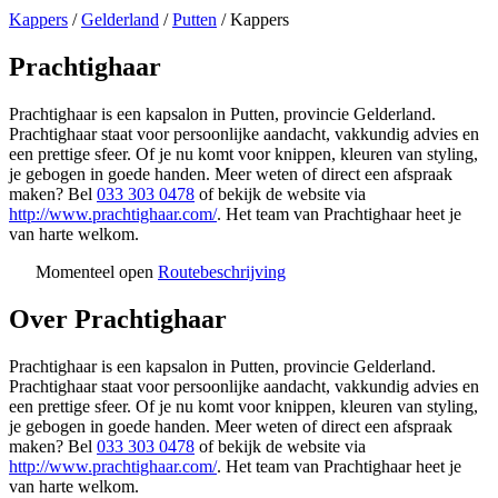
Kappers
/
Gelderland
/
Putten
/
Kappers
Prachtighaar
Prachtighaar is een kapsalon in Putten, provincie Gelderland.
Prachtighaar staat voor persoonlijke aandacht, vakkundig advies en
een prettige sfeer. Of je nu komt voor knippen, kleuren van styling,
je gebogen in goede handen. Meer weten of direct een afspraak
maken? Bel
033 303 0478
of bekijk de website via
http://www.prachtighaar.com/
. Het team van Prachtighaar heet je
van harte welkom.
Momenteel open
Routebeschrijving
Leaflet
|
©
OSM
+
Over Prachtighaar
−
Prachtighaar is een kapsalon in Putten, provincie Gelderland.
Prachtighaar staat voor persoonlijke aandacht, vakkundig advies en
een prettige sfeer. Of je nu komt voor knippen, kleuren van styling,
je gebogen in goede handen. Meer weten of direct een afspraak
maken? Bel
033 303 0478
of bekijk de website via
http://www.prachtighaar.com/
. Het team van Prachtighaar heet je
van harte welkom.