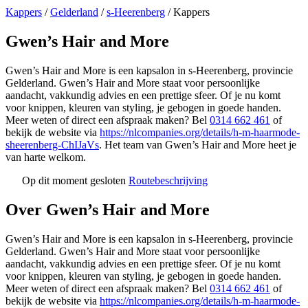
Kappers
/
Gelderland
/
s-Heerenberg
/
Kappers
Gwen’s Hair and More
Gwen’s Hair and More is een kapsalon in s-Heerenberg, provincie
Gelderland. Gwen’s Hair and More staat voor persoonlijke
aandacht, vakkundig advies en een prettige sfeer. Of je nu komt
voor knippen, kleuren van styling, je gebogen in goede handen.
Meer weten of direct een afspraak maken? Bel
0314 662 461
of
bekijk de website via
https://nlcompanies.org/details/h-m-haarmode-
sheerenberg-ChIJaVs
. Het team van Gwen’s Hair and More heet je
van harte welkom.
Op dit moment gesloten
Routebeschrijving
Leaflet
|
©
OSM
+
Over Gwen’s Hair and More
−
Gwen’s Hair and More is een kapsalon in s-Heerenberg, provincie
Gelderland. Gwen’s Hair and More staat voor persoonlijke
aandacht, vakkundig advies en een prettige sfeer. Of je nu komt
voor knippen, kleuren van styling, je gebogen in goede handen.
Meer weten of direct een afspraak maken? Bel
0314 662 461
of
bekijk de website via
https://nlcompanies.org/details/h-m-haarmode-