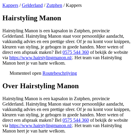
Kappers
/
Gelderland
/
Zutphen
/
Kappers
Hairstyling Manon
Hairstyling Manon is een kapsalon in Zutphen, provincie
Gelderland. Hairstyling Manon staat voor persoonlijke aandacht,
vakkundig advies en een prettige sfeer. Of je nu komt voor knippen,
kleuren van styling, je gebogen in goede handen. Meer weten of
direct een afspraak maken? Bel
0575 544 360
of bekijk de website
via
https://www.hairstylingmanon.nl/
. Het team van Hairstyling
Manon heet je van harte welkom.
Momenteel open
Routebeschrijving
Leaflet
|
©
OSM
+
Over Hairstyling Manon
−
Hairstyling Manon is een kapsalon in Zutphen, provincie
Gelderland. Hairstyling Manon staat voor persoonlijke aandacht,
vakkundig advies en een prettige sfeer. Of je nu komt voor knippen,
kleuren van styling, je gebogen in goede handen. Meer weten of
direct een afspraak maken? Bel
0575 544 360
of bekijk de website
via
https://www.hairstylingmanon.nl/
. Het team van Hairstyling
Manon heet je van harte welkom.