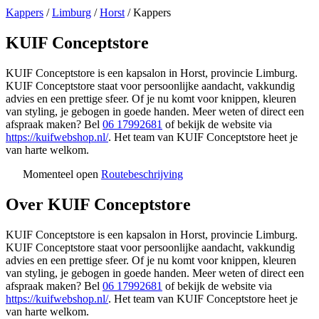
Kappers
/
Limburg
/
Horst
/
Kappers
KUIF Conceptstore
KUIF Conceptstore is een kapsalon in Horst, provincie Limburg.
KUIF Conceptstore staat voor persoonlijke aandacht, vakkundig
advies en een prettige sfeer. Of je nu komt voor knippen, kleuren
van styling, je gebogen in goede handen. Meer weten of direct een
afspraak maken? Bel
06 17992681
of bekijk de website via
https://kuifwebshop.nl/
. Het team van KUIF Conceptstore heet je
van harte welkom.
Momenteel open
Routebeschrijving
Leaflet
|
©
OSM
+
Over KUIF Conceptstore
−
KUIF Conceptstore is een kapsalon in Horst, provincie Limburg.
KUIF Conceptstore staat voor persoonlijke aandacht, vakkundig
advies en een prettige sfeer. Of je nu komt voor knippen, kleuren
van styling, je gebogen in goede handen. Meer weten of direct een
afspraak maken? Bel
06 17992681
of bekijk de website via
https://kuifwebshop.nl/
. Het team van KUIF Conceptstore heet je
van harte welkom.