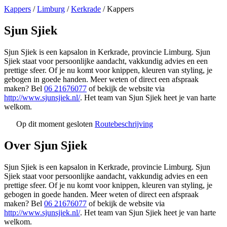
Kappers
/
Limburg
/
Kerkrade
/
Kappers
Sjun Sjiek
Sjun Sjiek is een kapsalon in Kerkrade, provincie Limburg. Sjun
Sjiek staat voor persoonlijke aandacht, vakkundig advies en een
prettige sfeer. Of je nu komt voor knippen, kleuren van styling, je
gebogen in goede handen. Meer weten of direct een afspraak
maken? Bel
06 21676077
of bekijk de website via
http://www.sjunsjiek.nl/
. Het team van Sjun Sjiek heet je van harte
welkom.
Op dit moment gesloten
Routebeschrijving
Leaflet
|
©
OSM
+
Over Sjun Sjiek
−
Sjun Sjiek is een kapsalon in Kerkrade, provincie Limburg. Sjun
Sjiek staat voor persoonlijke aandacht, vakkundig advies en een
prettige sfeer. Of je nu komt voor knippen, kleuren van styling, je
gebogen in goede handen. Meer weten of direct een afspraak
maken? Bel
06 21676077
of bekijk de website via
http://www.sjunsjiek.nl/
. Het team van Sjun Sjiek heet je van harte
welkom.