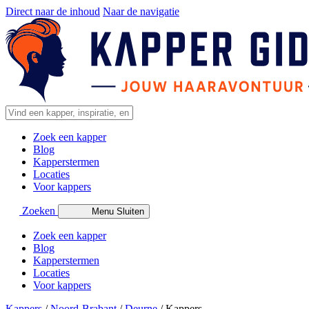
Direct naar de inhoud
Naar de navigatie
Zoek een kapper
Blog
Kapperstermen
Locaties
Voor kappers
Zoeken
Menu
Sluiten
Zoek een kapper
Blog
Kapperstermen
Locaties
Voor kappers
Kappers
/
Noord-Brabant
/
Deurne
/
Kappers