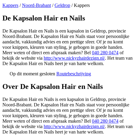
Kappers
/
Noord-Brabant
/
Geldrop
/
Kappers
De Kapsalon Hair en Nails
De Kapsalon Hair en Nails is een kapsalon in Geldrop, provincie
Noord-Brabant. De Kapsalon Hair en Nails staat voor persoonlijke
aandacht, vakkundig advies en een prettige sfeer. Of je nu komt
voor knippen, kleuren van styling, je gebogen in goede handen.
Meer weten of direct een afspraak maken? Bel
040 280 0474
of
bekijk de website via
http://www.nickyzhairdezign.nl/
. Het team van
De Kapsalon Hair en Nails heet je van harte welkom.
Op dit moment gesloten
Routebeschrijving
Leaflet
|
©
OSM
+
Over De Kapsalon Hair en Nails
−
De Kapsalon Hair en Nails is een kapsalon in Geldrop, provincie
Noord-Brabant. De Kapsalon Hair en Nails staat voor persoonlijke
aandacht, vakkundig advies en een prettige sfeer. Of je nu komt
voor knippen, kleuren van styling, je gebogen in goede handen.
Meer weten of direct een afspraak maken? Bel
040 280 0474
of
bekijk de website via
http://www.nickyzhairdezign.nl/
. Het team van
De Kapsalon Hair en Nails heet je van harte welkom.