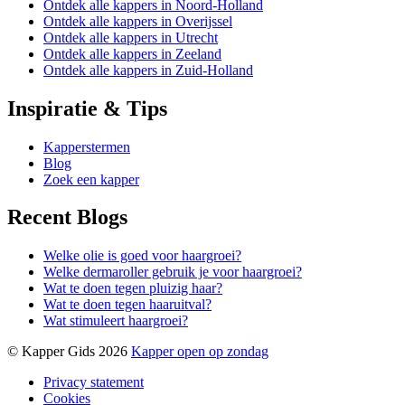
Ontdek alle kappers in Noord-Holland
Ontdek alle kappers in Overijssel
Ontdek alle kappers in Utrecht
Ontdek alle kappers in Zeeland
Ontdek alle kappers in Zuid-Holland
Inspiratie & Tips
Kapperstermen
Blog
Zoek een kapper
Recent Blogs
Welke olie is goed voor haargroei?
Welke dermaroller gebruik je voor haargroei?
Wat te doen tegen pluizig haar?
Wat te doen tegen haaruitval?
Wat stimuleert haargroei?
© Kapper Gids 2026
Kapper open op zondag
Privacy statement
Cookies