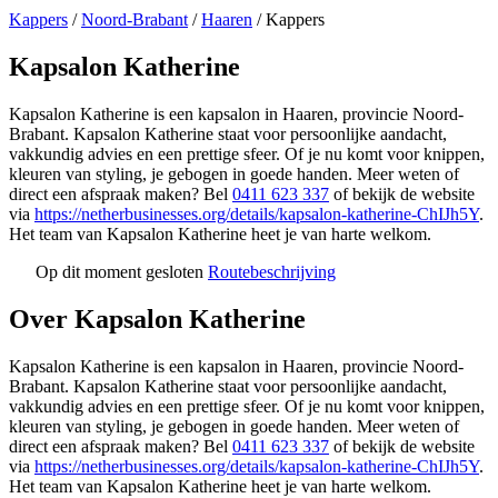
Kappers
/
Noord-Brabant
/
Haaren
/
Kappers
Kapsalon Katherine
Kapsalon Katherine is een kapsalon in Haaren, provincie Noord-
Brabant. Kapsalon Katherine staat voor persoonlijke aandacht,
vakkundig advies en een prettige sfeer. Of je nu komt voor knippen,
kleuren van styling, je gebogen in goede handen. Meer weten of
direct een afspraak maken? Bel
0411 623 337
of bekijk de website
via
https://netherbusinesses.org/details/kapsalon-katherine-ChIJh5Y
.
Het team van Kapsalon Katherine heet je van harte welkom.
Op dit moment gesloten
Routebeschrijving
Leaflet
|
©
OSM
+
Over Kapsalon Katherine
−
Kapsalon Katherine is een kapsalon in Haaren, provincie Noord-
Brabant. Kapsalon Katherine staat voor persoonlijke aandacht,
vakkundig advies en een prettige sfeer. Of je nu komt voor knippen,
kleuren van styling, je gebogen in goede handen. Meer weten of
direct een afspraak maken? Bel
0411 623 337
of bekijk de website
via
https://netherbusinesses.org/details/kapsalon-katherine-ChIJh5Y
.
Het team van Kapsalon Katherine heet je van harte welkom.