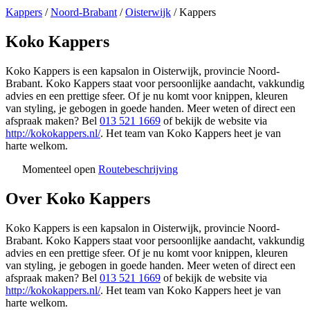
Kappers
/
Noord-Brabant
/
Oisterwijk
/
Kappers
Koko Kappers
Koko Kappers is een kapsalon in Oisterwijk, provincie Noord-
Brabant. Koko Kappers staat voor persoonlijke aandacht, vakkundig
advies en een prettige sfeer. Of je nu komt voor knippen, kleuren
van styling, je gebogen in goede handen. Meer weten of direct een
afspraak maken? Bel
013 521 1669
of bekijk de website via
http://kokokappers.nl/
. Het team van Koko Kappers heet je van
harte welkom.
Momenteel open
Routebeschrijving
Leaflet
|
©
OSM
+
Over Koko Kappers
−
Koko Kappers is een kapsalon in Oisterwijk, provincie Noord-
Brabant. Koko Kappers staat voor persoonlijke aandacht, vakkundig
advies en een prettige sfeer. Of je nu komt voor knippen, kleuren
van styling, je gebogen in goede handen. Meer weten of direct een
afspraak maken? Bel
013 521 1669
of bekijk de website via
http://kokokappers.nl/
. Het team van Koko Kappers heet je van
harte welkom.