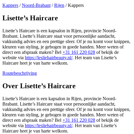
Kappers
/
Noord-Brabant
/
Rijen
/
Kappers
Lisette’s Haircare
Lisette’s Haircare is een kapsalon in Rijen, provincie Noord-
Brabant. Lisette’s Haircare staat voor persoonlijke aandacht,
vakkundig advies en een prettige sfeer. Of je nu komt voor knippen,
kleuren van styling, je gebogen in goede handen. Meer weten of
direct een afspraak maken? Bel
+31 161 220 028
of bekijk de
website via
https://lesliehairbeauty.nl/
. Het team van Lisette’s
Haircare heet je van harte welkom.
Routebeschrijving
Leaflet
|
©
OSM
+
Over Lisette’s Haircare
−
Lisette’s Haircare is een kapsalon in Rijen, provincie Noord-
Brabant. Lisette’s Haircare staat voor persoonlijke aandacht,
vakkundig advies en een prettige sfeer. Of je nu komt voor knippen,
kleuren van styling, je gebogen in goede handen. Meer weten of
direct een afspraak maken? Bel
+31 161 220 028
of bekijk de
website via
https://lesliehairbeauty.nl/
. Het team van Lisette’s
Haircare heet je van harte welkom.