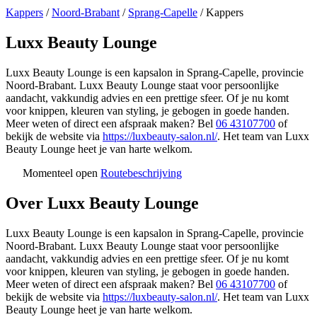
Kappers
/
Noord-Brabant
/
Sprang-Capelle
/
Kappers
Luxx Beauty Lounge
Luxx Beauty Lounge is een kapsalon in Sprang-Capelle, provincie
Noord-Brabant. Luxx Beauty Lounge staat voor persoonlijke
aandacht, vakkundig advies en een prettige sfeer. Of je nu komt
voor knippen, kleuren van styling, je gebogen in goede handen.
Meer weten of direct een afspraak maken? Bel
06 43107700
of
bekijk de website via
https://luxbeauty-salon.nl/
. Het team van Luxx
Beauty Lounge heet je van harte welkom.
Momenteel open
Routebeschrijving
Leaflet
|
©
OSM
+
Over Luxx Beauty Lounge
−
Luxx Beauty Lounge is een kapsalon in Sprang-Capelle, provincie
Noord-Brabant. Luxx Beauty Lounge staat voor persoonlijke
aandacht, vakkundig advies en een prettige sfeer. Of je nu komt
voor knippen, kleuren van styling, je gebogen in goede handen.
Meer weten of direct een afspraak maken? Bel
06 43107700
of
bekijk de website via
https://luxbeauty-salon.nl/
. Het team van Luxx
Beauty Lounge heet je van harte welkom.