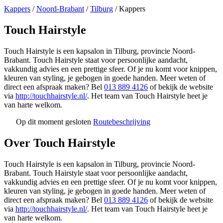
Kappers
/
Noord-Brabant
/
Tilburg
/
Kappers
Touch Hairstyle
Touch Hairstyle is een kapsalon in Tilburg, provincie Noord-
Brabant. Touch Hairstyle staat voor persoonlijke aandacht,
vakkundig advies en een prettige sfeer. Of je nu komt voor knippen,
kleuren van styling, je gebogen in goede handen. Meer weten of
direct een afspraak maken? Bel
013 889 4126
of bekijk de website
via
http://touchhairstyle.nl/
. Het team van Touch Hairstyle heet je
van harte welkom.
Op dit moment gesloten
Routebeschrijving
Leaflet
|
©
OSM
+
Over Touch Hairstyle
−
Touch Hairstyle is een kapsalon in Tilburg, provincie Noord-
Brabant. Touch Hairstyle staat voor persoonlijke aandacht,
vakkundig advies en een prettige sfeer. Of je nu komt voor knippen,
kleuren van styling, je gebogen in goede handen. Meer weten of
direct een afspraak maken? Bel
013 889 4126
of bekijk de website
via
http://touchhairstyle.nl/
. Het team van Touch Hairstyle heet je
van harte welkom.