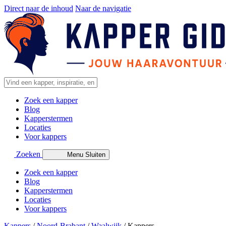
Direct naar de inhoud
Naar de navigatie
Zoek een kapper
Blog
Kapperstermen
Locaties
Voor kappers
Zoeken
Menu
Sluiten
Zoek een kapper
Blog
Kapperstermen
Locaties
Voor kappers
Kappers
/
Noord-Brabant
/
Waalwijk
/
Kappers