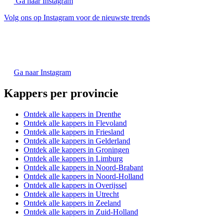
Ga naar Instagram
Volg ons op Instagram voor de nieuwste trends
Ga naar Instagram
Kappers per provincie
Ontdek alle kappers in Drenthe
Ontdek alle kappers in Flevoland
Ontdek alle kappers in Friesland
Ontdek alle kappers in Gelderland
Ontdek alle kappers in Groningen
Ontdek alle kappers in Limburg
Ontdek alle kappers in Noord-Brabant
Ontdek alle kappers in Noord-Holland
Ontdek alle kappers in Overijssel
Ontdek alle kappers in Utrecht
Ontdek alle kappers in Zeeland
Ontdek alle kappers in Zuid-Holland