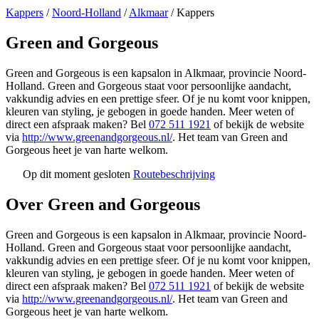
Kappers
/
Noord-Holland
/
Alkmaar
/
Kappers
Green and Gorgeous
Green and Gorgeous is een kapsalon in Alkmaar, provincie Noord-
Holland. Green and Gorgeous staat voor persoonlijke aandacht,
vakkundig advies en een prettige sfeer. Of je nu komt voor knippen,
kleuren van styling, je gebogen in goede handen. Meer weten of
direct een afspraak maken? Bel
072 511 1921
of bekijk de website
via
http://www.greenandgorgeous.nl/
. Het team van Green and
Gorgeous heet je van harte welkom.
Op dit moment gesloten
Routebeschrijving
Leaflet
|
©
OSM
+
Over Green and Gorgeous
−
Green and Gorgeous is een kapsalon in Alkmaar, provincie Noord-
Holland. Green and Gorgeous staat voor persoonlijke aandacht,
vakkundig advies en een prettige sfeer. Of je nu komt voor knippen,
kleuren van styling, je gebogen in goede handen. Meer weten of
direct een afspraak maken? Bel
072 511 1921
of bekijk de website
via
http://www.greenandgorgeous.nl/
. Het team van Green and
Gorgeous heet je van harte welkom.