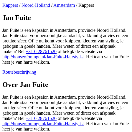
Kappers
/
Noord-Holland
/
Amsterdam
/
Kappers
Jan Fuite
Jan Fuite is een kapsalon in Amsterdam, provincie Noord-Holland.
Jan Fuite staat voor persoonlijke aandacht, vakkundig advies en een
prettige sfeer. Of je nu komt voor knippen, kleuren van styling, je
gebogen in goede handen. Meer weten of direct een afspraak
maken? Bel
+31 6 28761520
of bekijk de website via
http://houseoforange.nl/Jan-Fuite-Hairstylist
. Het team van Jan Fuite
heet je van harte welkom.
Routebeschrijving
Leaflet
|
©
OSM
+
Over Jan Fuite
−
Jan Fuite is een kapsalon in Amsterdam, provincie Noord-Holland.
Jan Fuite staat voor persoonlijke aandacht, vakkundig advies en een
prettige sfeer. Of je nu komt voor knippen, kleuren van styling, je
gebogen in goede handen. Meer weten of direct een afspraak
maken? Bel
+31 6 28761520
of bekijk de website via
http://houseoforange.nl/Jan-Fuite-Hairstylist
. Het team van Jan Fuite
heet je van harte welkom.