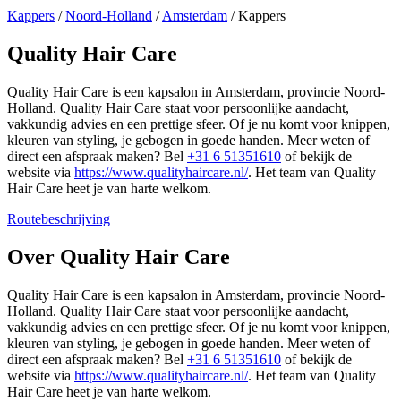
Kappers
/
Noord-Holland
/
Amsterdam
/
Kappers
Quality Hair Care
Quality Hair Care is een kapsalon in Amsterdam, provincie Noord-
Holland. Quality Hair Care staat voor persoonlijke aandacht,
vakkundig advies en een prettige sfeer. Of je nu komt voor knippen,
kleuren van styling, je gebogen in goede handen. Meer weten of
direct een afspraak maken? Bel
+31 6 51351610
of bekijk de
website via
https://www.qualityhaircare.nl/
. Het team van Quality
Hair Care heet je van harte welkom.
Routebeschrijving
Leaflet
|
©
OSM
+
Over Quality Hair Care
−
Quality Hair Care is een kapsalon in Amsterdam, provincie Noord-
Holland. Quality Hair Care staat voor persoonlijke aandacht,
vakkundig advies en een prettige sfeer. Of je nu komt voor knippen,
kleuren van styling, je gebogen in goede handen. Meer weten of
direct een afspraak maken? Bel
+31 6 51351610
of bekijk de
website via
https://www.qualityhaircare.nl/
. Het team van Quality
Hair Care heet je van harte welkom.