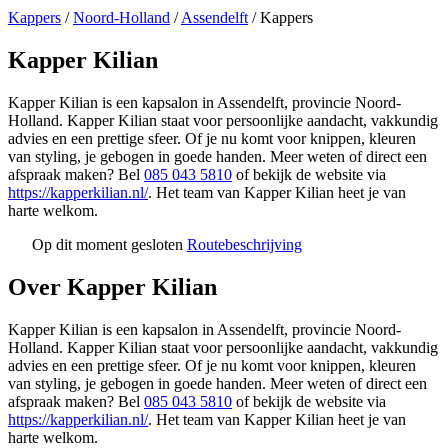
Kappers
/
Noord-Holland
/
Assendelft
/
Kappers
Kapper Kilian
Kapper Kilian is een kapsalon in Assendelft, provincie Noord-
Holland. Kapper Kilian staat voor persoonlijke aandacht, vakkundig
advies en een prettige sfeer. Of je nu komt voor knippen, kleuren
van styling, je gebogen in goede handen. Meer weten of direct een
afspraak maken? Bel
085 043 5810
of bekijk de website via
https://kapperkilian.nl/
. Het team van Kapper Kilian heet je van
harte welkom.
Op dit moment gesloten
Routebeschrijving
Leaflet
|
©
OSM
+
Over Kapper Kilian
−
Kapper Kilian is een kapsalon in Assendelft, provincie Noord-
Holland. Kapper Kilian staat voor persoonlijke aandacht, vakkundig
advies en een prettige sfeer. Of je nu komt voor knippen, kleuren
van styling, je gebogen in goede handen. Meer weten of direct een
afspraak maken? Bel
085 043 5810
of bekijk de website via
https://kapperkilian.nl/
. Het team van Kapper Kilian heet je van
harte welkom.