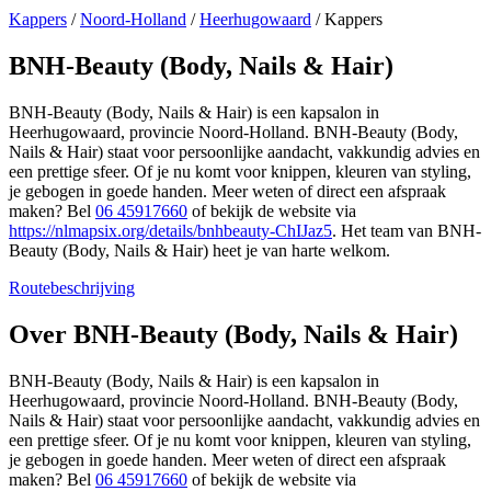
Kappers
/
Noord-Holland
/
Heerhugowaard
/
Kappers
BNH-Beauty (Body, Nails & Hair)
BNH-Beauty (Body, Nails & Hair) is een kapsalon in
Heerhugowaard, provincie Noord-Holland. BNH-Beauty (Body,
Nails & Hair) staat voor persoonlijke aandacht, vakkundig advies en
een prettige sfeer. Of je nu komt voor knippen, kleuren van styling,
je gebogen in goede handen. Meer weten of direct een afspraak
maken? Bel
06 45917660
of bekijk de website via
https://nlmapsix.org/details/bnhbeauty-ChIJaz5
. Het team van BNH-
Beauty (Body, Nails & Hair) heet je van harte welkom.
Routebeschrijving
Leaflet
|
©
OSM
+
Over BNH-Beauty (Body, Nails & Hair)
−
BNH-Beauty (Body, Nails & Hair) is een kapsalon in
Heerhugowaard, provincie Noord-Holland. BNH-Beauty (Body,
Nails & Hair) staat voor persoonlijke aandacht, vakkundig advies en
een prettige sfeer. Of je nu komt voor knippen, kleuren van styling,
je gebogen in goede handen. Meer weten of direct een afspraak
maken? Bel
06 45917660
of bekijk de website via