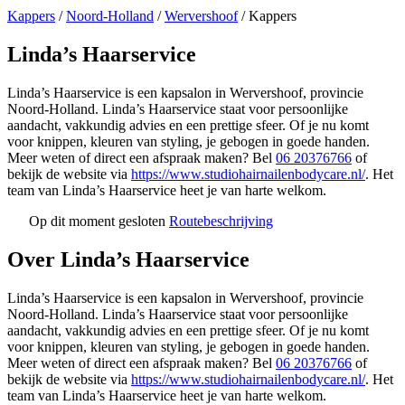
Kappers
/
Noord-Holland
/
Wervershoof
/
Kappers
Linda’s Haarservice
Linda’s Haarservice is een kapsalon in Wervershoof, provincie
Noord-Holland. Linda’s Haarservice staat voor persoonlijke
aandacht, vakkundig advies en een prettige sfeer. Of je nu komt
voor knippen, kleuren van styling, je gebogen in goede handen.
Meer weten of direct een afspraak maken? Bel
06 20376766
of
bekijk de website via
https://www.studiohairnailenbodycare.nl/
. Het
team van Linda’s Haarservice heet je van harte welkom.
Op dit moment gesloten
Routebeschrijving
Leaflet
|
©
OSM
+
Over Linda’s Haarservice
−
Linda’s Haarservice is een kapsalon in Wervershoof, provincie
Noord-Holland. Linda’s Haarservice staat voor persoonlijke
aandacht, vakkundig advies en een prettige sfeer. Of je nu komt
voor knippen, kleuren van styling, je gebogen in goede handen.
Meer weten of direct een afspraak maken? Bel
06 20376766
of
bekijk de website via
https://www.studiohairnailenbodycare.nl/
. Het
team van Linda’s Haarservice heet je van harte welkom.