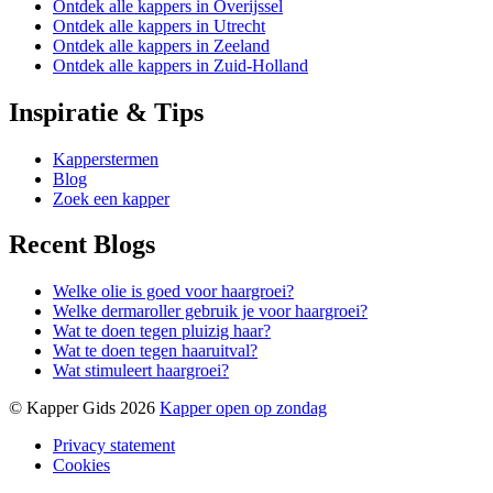
Ontdek alle kappers in Overijssel
Ontdek alle kappers in Utrecht
Ontdek alle kappers in Zeeland
Ontdek alle kappers in Zuid-Holland
Inspiratie & Tips
Kapperstermen
Blog
Zoek een kapper
Recent Blogs
Welke olie is goed voor haargroei?
Welke dermaroller gebruik je voor haargroei?
Wat te doen tegen pluizig haar?
Wat te doen tegen haaruitval?
Wat stimuleert haargroei?
© Kapper Gids 2026
Kapper open op zondag
Privacy statement
Cookies