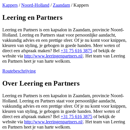
Kappers
/
Noord-Holland
/
Zaandam
/
Kappers
Leering en Partners
Leering en Partners is een kapsalon in Zaandam, provincie Noord-
Holland. Leering en Partners staat voor persoonlijke aandacht,
vakkundig advies en een prettige sfeer. Of je nu komt voor knippen,
kleuren van styling, je gebogen in goede handen. Meer weten of
direct een afspraak maken? Bel
+31 75 616 3875
of bekijk de
website via
http://www.leeringenpartners.nl/
. Het team van Leering
en Partners heet je van harte welkom.
Routebeschrijving
Leaflet
|
©
OSM
+
Over Leering en Partners
−
Leering en Partners is een kapsalon in Zaandam, provincie Noord-
Holland. Leering en Partners staat voor persoonlijke aandacht,
vakkundig advies en een prettige sfeer. Of je nu komt voor knippen,
kleuren van styling, je gebogen in goede handen. Meer weten of
direct een afspraak maken? Bel
+31 75 616 3875
of bekijk de
website via
http://www.leeringenpartners.nl/
. Het team van Leering
en Partners heet je van harte welkom.