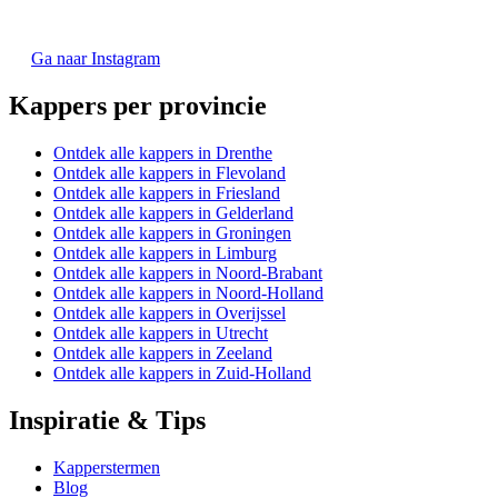
Ga naar Instagram
Kappers per provincie
Ontdek alle kappers in Drenthe
Ontdek alle kappers in Flevoland
Ontdek alle kappers in Friesland
Ontdek alle kappers in Gelderland
Ontdek alle kappers in Groningen
Ontdek alle kappers in Limburg
Ontdek alle kappers in Noord-Brabant
Ontdek alle kappers in Noord-Holland
Ontdek alle kappers in Overijssel
Ontdek alle kappers in Utrecht
Ontdek alle kappers in Zeeland
Ontdek alle kappers in Zuid-Holland
Inspiratie & Tips
Kapperstermen
Blog