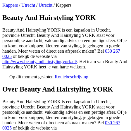
Kappers
/
Utrecht
/
Utrecht
/
Kappers
Beauty And Hairstyling YORK
Beauty And Hairstyling YORK is een kapsalon in Utrecht,
provincie Utrecht. Beauty And Hairstyling YORK staat voor
persoonlijke aandacht, vakkundig advies en een prettige sfeer. Of je
nu komt voor knippen, kleuren van styling, je gebogen in goede
handen. Meer weten of direct een afspraak maken? Bel
030 267
0025
of bekijk de website via
http://www.beautyandhairstylingyork.nl/
. Het team van Beauty And
Hairstyling YORK heet je van harte welkom.
Op dit moment gesloten
Routebeschrijving
Leaflet
|
©
OSM
+
Over Beauty And Hairstyling YORK
−
Beauty And Hairstyling YORK is een kapsalon in Utrecht,
provincie Utrecht. Beauty And Hairstyling YORK staat voor
persoonlijke aandacht, vakkundig advies en een prettige sfeer. Of je
nu komt voor knippen, kleuren van styling, je gebogen in goede
handen. Meer weten of direct een afspraak maken? Bel
030 267
0025
of bekijk de website via