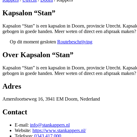
Kapsalon “Stan”
Kapsalon “Stan” is een kapsalon in Doorn, provincie Utrecht. Kapsalon
gebogen in goede handen. Meer weten of direct een afspraak maken?
Op dit moment gesloten
Routebeschrijving
+
Over Kapsalon “Stan”
−
Kapsalon “Stan” is een kapsalon in Doorn, provincie Utrecht. Kapsalon
gebogen in goede handen. Meer weten of direct een afspraak maken?
Adres
Amersfoortseweg 16, 3941 EM Doorn, Nederland
Contact
E-mail:
info@stankappers.nl
Website:
https://www.stankappers.nl/
Telefoon:
0343 417 000