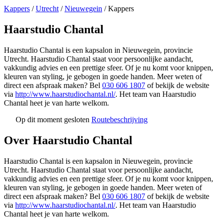
Kappers
/
Utrecht
/
Nieuwegein
/
Kappers
Haarstudio Chantal
Haarstudio Chantal is een kapsalon in Nieuwegein, provincie
Utrecht. Haarstudio Chantal staat voor persoonlijke aandacht,
vakkundig advies en een prettige sfeer. Of je nu komt voor knippen,
kleuren van styling, je gebogen in goede handen. Meer weten of
direct een afspraak maken? Bel
030 606 1807
of bekijk de website
via
http://www.haarstudiochantal.nl/
. Het team van Haarstudio
Chantal heet je van harte welkom.
Op dit moment gesloten
Routebeschrijving
Leaflet
|
©
OSM
+
Over Haarstudio Chantal
−
Haarstudio Chantal is een kapsalon in Nieuwegein, provincie
Utrecht. Haarstudio Chantal staat voor persoonlijke aandacht,
vakkundig advies en een prettige sfeer. Of je nu komt voor knippen,
kleuren van styling, je gebogen in goede handen. Meer weten of
direct een afspraak maken? Bel
030 606 1807
of bekijk de website
via
http://www.haarstudiochantal.nl/
. Het team van Haarstudio
Chantal heet je van harte welkom.