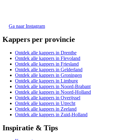
Ga naar Instagram
Kappers per provincie
Ontdek alle kappers in Drenthe
Ontdek alle kappers in Flevoland
Ontdek alle kappers in Friesland
Ontdek alle kappers in Gelderland
Ontdek alle kappers in Groningen
Ontdek alle kappers in Limburg
Ontdek alle kappers in Noord-Brabant
Ontdek alle kappers in Noord-Holland
Ontdek alle kappers in Overijssel
Ontdek alle kappers in Utrecht
Ontdek alle kappers in Zeeland
Ontdek alle kappers in Zuid-Holland
Inspiratie & Tips