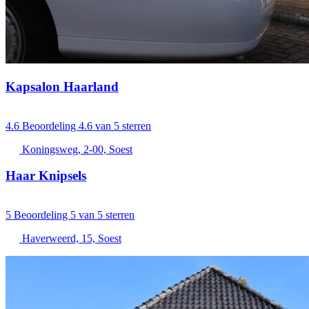
Kapsalon Haarland
4.6
Beoordeling 4.6 van 5 sterren
Koningsweg, 2-00, Soest
Haar Knipsels
5
Beoordeling 5 van 5 sterren
Haverweerd, 15, Soest