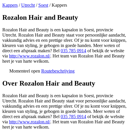
Kappers
/
Utrecht
/
Soest
/
Kappers
Rozalon Hair and Beauty
Rozalon Hair and Beauty is een kapsalon in Soest, provincie
Utrecht. Rozalon Hair and Beauty staat voor persoonlijke aandacht,
vakkundig advies en een prettige sfeer. Of je nu komt voor knippen,
kleuren van styling, je gebogen in goede handen. Meer weten of
direct een afspraak maken? Bel
035 785 0914
of bekijk de website
via
http://www.rozalon.nl/
. Het team van Rozalon Hair and Beauty
heet je van harte welkom.
Momenteel open
Routebeschrijving
Leaflet
|
©
OSM
+
Over Rozalon Hair and Beauty
−
Rozalon Hair and Beauty is een kapsalon in Soest, provincie
Utrecht. Rozalon Hair and Beauty staat voor persoonlijke aandacht,
vakkundig advies en een prettige sfeer. Of je nu komt voor knippen,
kleuren van styling, je gebogen in goede handen. Meer weten of
direct een afspraak maken? Bel
035 785 0914
of bekijk de website
via
http://www.rozalon.nl/
. Het team van Rozalon Hair and Beauty
heet je van harte welkom.