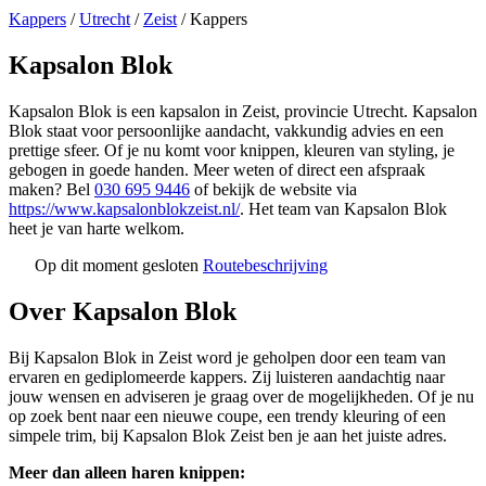
Kappers
/
Utrecht
/
Zeist
/
Kappers
Kapsalon Blok
Kapsalon Blok is een kapsalon in Zeist, provincie Utrecht. Kapsalon
Blok staat voor persoonlijke aandacht, vakkundig advies en een
prettige sfeer. Of je nu komt voor knippen, kleuren van styling, je
gebogen in goede handen. Meer weten of direct een afspraak
maken? Bel
030 695 9446
of bekijk de website via
https://www.kapsalonblokzeist.nl/
. Het team van Kapsalon Blok
heet je van harte welkom.
Op dit moment gesloten
Routebeschrijving
Leaflet
|
©
OSM
+
Over Kapsalon Blok
−
Bij Kapsalon Blok in Zeist word je geholpen door een team van
ervaren en gediplomeerde kappers. Zij luisteren aandachtig naar
jouw wensen en adviseren je graag over de mogelijkheden. Of je nu
op zoek bent naar een nieuwe coupe, een trendy kleuring of een
simpele trim, bij Kapsalon Blok Zeist ben je aan het juiste adres.
Meer dan alleen haren knippen: