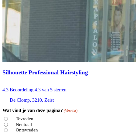
Silhouette Professional Hairstyling
4.3
Beoordeling 4.3 van 5 sterren
De Clomp, 3210, Zeist
Wat vind je van deze pagina?
(Vereist)
Tevreden
Neutraal
Ontevreden