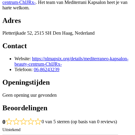
centrum-ChIJRx-
. Het team van Mediterrani Kapsalon heet je van
harte welkom.
Adres
Pletterijkade 52, 2515 SH Den Haag, Nederland
Contact
Website:
https://nlmapsix.org/details/mediterraneo-kapsalon-
beauty-centrum-ChIJRx-
Telefoon:
06-86243239
Openingstijden
Geen opening uur gevonden
Beoordelingen
0
0 van 5 sterren (op basis van 0 reviews)
Uitstekend