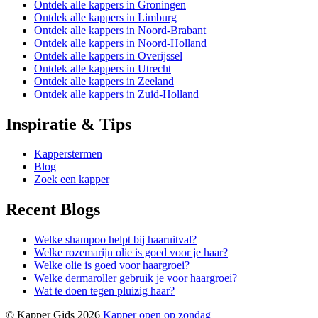
Ontdek alle kappers in Groningen
Ontdek alle kappers in Limburg
Ontdek alle kappers in Noord-Brabant
Ontdek alle kappers in Noord-Holland
Ontdek alle kappers in Overijssel
Ontdek alle kappers in Utrecht
Ontdek alle kappers in Zeeland
Ontdek alle kappers in Zuid-Holland
Inspiratie & Tips
Kapperstermen
Blog
Zoek een kapper
Recent Blogs
Welke shampoo helpt bij haaruitval?
Welke rozemarijn olie is goed voor je haar?
Welke olie is goed voor haargroei?
Welke dermaroller gebruik je voor haargroei?
Wat te doen tegen pluizig haar?
© Kapper Gids 2026
Kapper open op zondag