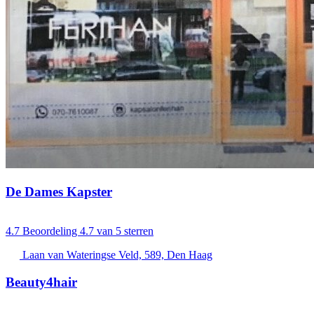
De Dames Kapster
4.7
Beoordeling 4.7 van 5 sterren
Laan van Wateringse Veld, 589, Den Haag
Beauty4hair