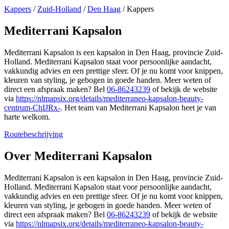
Kappers
/
Zuid-Holland
/
Den Haag
/
Kappers
Mediterrani Kapsalon
Mediterrani Kapsalon is een kapsalon in Den Haag, provincie Zuid-
Holland. Mediterrani Kapsalon staat voor persoonlijke aandacht,
vakkundig advies en een prettige sfeer. Of je nu komt voor knippen,
kleuren van styling, je gebogen in goede handen. Meer weten of
direct een afspraak maken? Bel
06-86243239
of bekijk de website
via
https://nlmapsix.org/details/mediterraneo-kapsalon-beauty-
centrum-ChIJRx-
. Het team van Mediterrani Kapsalon heet je van
harte welkom.
Routebeschrijving
Leaflet
|
©
OSM
+
Over Mediterrani Kapsalon
−
Mediterrani Kapsalon is een kapsalon in Den Haag, provincie Zuid-
Holland. Mediterrani Kapsalon staat voor persoonlijke aandacht,
vakkundig advies en een prettige sfeer. Of je nu komt voor knippen,
kleuren van styling, je gebogen in goede handen. Meer weten of
direct een afspraak maken? Bel
06-86243239
of bekijk de website
via
https://nlmapsix.org/details/mediterraneo-kapsalon-beauty-