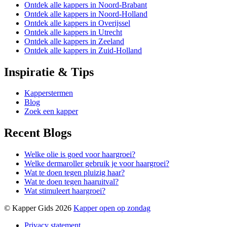
Ontdek alle kappers in Noord-Brabant
Ontdek alle kappers in Noord-Holland
Ontdek alle kappers in Overijssel
Ontdek alle kappers in Utrecht
Ontdek alle kappers in Zeeland
Ontdek alle kappers in Zuid-Holland
Inspiratie & Tips
Kapperstermen
Blog
Zoek een kapper
Recent Blogs
Welke olie is goed voor haargroei?
Welke dermaroller gebruik je voor haargroei?
Wat te doen tegen pluizig haar?
Wat te doen tegen haaruitval?
Wat stimuleert haargroei?
© Kapper Gids 2026
Kapper open op zondag
Privacy statement