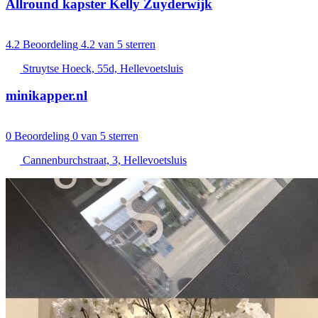
Allround kapster Kelly Zuyderwijk
4.2
Beoordeling 4.2 van 5 sterren
Struytse Hoeck, 55d, Hellevoetsluis
minikapper.nl
0
Beoordeling 0 van 5 sterren
Cannenburchstraat, 3, Hellevoetsluis