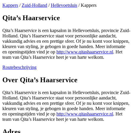
Kappers
/
Zuid-Holland
/
Hellevoetsluis
/
Kappers
Qita’s Haarservice
Qita’s Haarservice is een kapsalon in Hellevoetsluis, provincie Zuid-
Holland. Qita’s Haarservice staat voor persoonlijke aandacht,
vakkundig advies en een prettige sfeer. Of je nu komt voor knippen,
kleuren van styling, je gebogen in goede handen. Meer informatie
en openingstijden vind je op
http://www.qitashaarservice.nl
. Het
team van Qita’s Haarservice heet je van harte welkom.
Routebeschrijving
Leaflet
|
©
OSM
+
Over Qita’s Haarservice
−
Qita’s Haarservice is een kapsalon in Hellevoetsluis, provincie Zuid-
Holland. Qita’s Haarservice staat voor persoonlijke aandacht,
vakkundig advies en een prettige sfeer. Of je nu komt voor knippen,
kleuren van styling, je gebogen in goede handen. Meer informatie
en openingstijden vind je op
http://www.qitashaarservice.nl
. Het
team van Qita’s Haarservice heet je van harte welkom.
Adres