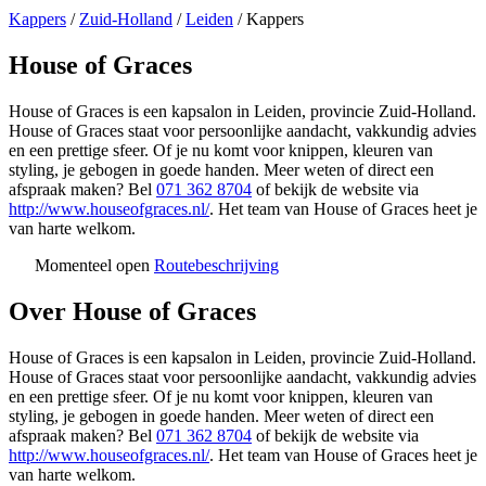
Kappers
/
Zuid-Holland
/
Leiden
/
Kappers
House of Graces
House of Graces is een kapsalon in Leiden, provincie Zuid-Holland.
House of Graces staat voor persoonlijke aandacht, vakkundig advies
en een prettige sfeer. Of je nu komt voor knippen, kleuren van
styling, je gebogen in goede handen. Meer weten of direct een
afspraak maken? Bel
071 362 8704
of bekijk de website via
http://www.houseofgraces.nl/
. Het team van House of Graces heet je
van harte welkom.
Momenteel open
Routebeschrijving
Leaflet
|
©
OSM
+
Over House of Graces
−
House of Graces is een kapsalon in Leiden, provincie Zuid-Holland.
House of Graces staat voor persoonlijke aandacht, vakkundig advies
en een prettige sfeer. Of je nu komt voor knippen, kleuren van
styling, je gebogen in goede handen. Meer weten of direct een
afspraak maken? Bel
071 362 8704
of bekijk de website via
http://www.houseofgraces.nl/
. Het team van House of Graces heet je
van harte welkom.