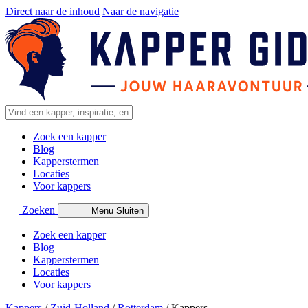
Direct naar de inhoud
Naar de navigatie
Zoek een kapper
Blog
Kapperstermen
Locaties
Voor kappers
Zoeken
Menu
Sluiten
Zoek een kapper
Blog
Kapperstermen
Locaties
Voor kappers
Kappers
/
Zuid-Holland
/
Rotterdam
/
Kappers