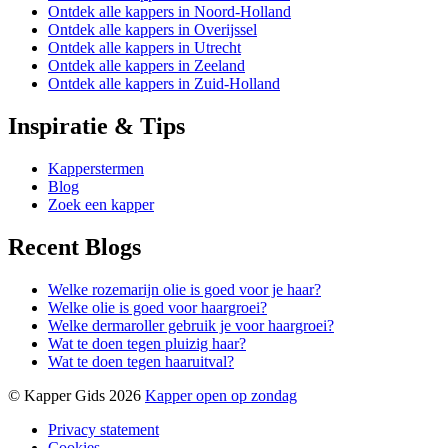
Ontdek alle kappers in Noord-Holland
Ontdek alle kappers in Overijssel
Ontdek alle kappers in Utrecht
Ontdek alle kappers in Zeeland
Ontdek alle kappers in Zuid-Holland
Inspiratie & Tips
Kapperstermen
Blog
Zoek een kapper
Recent Blogs
Welke rozemarijn olie is goed voor je haar?
Welke olie is goed voor haargroei?
Welke dermaroller gebruik je voor haargroei?
Wat te doen tegen pluizig haar?
Wat te doen tegen haaruitval?
© Kapper Gids 2026
Kapper open op zondag
Privacy statement
Cookies