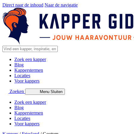
Direct naar de inhoud
Naar de navigatie
Zoek een kapper
Blog
Kapperstermen
Locaties
Voor kappers
Zoeken
Menu
Sluiten
Zoek een kapper
Blog
Kapperstermen
Locaties
Voor kappers
Kappers
/
Friesland
/
Goutum