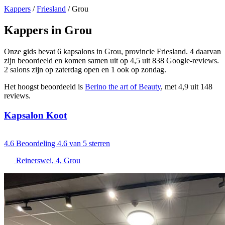
Kappers
/
Friesland
/
Grou
Kappers in Grou
Onze gids bevat 6 kapsalons in Grou, provincie Friesland. 4 daarvan
zijn beoordeeld en komen samen uit op 4,5 uit 838 Google-reviews.
2 salons zijn op zaterdag open en 1 ook op zondag.
Het hoogst beoordeeld is
Berino the art of Beauty
, met 4,9 uit 148
reviews.
Kapsalon Koot
4.6
Beoordeling 4.6 van 5 sterren
Reinerswei, 4, Grou