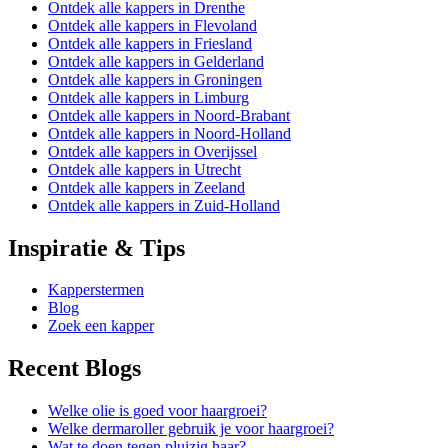
Ontdek alle kappers in Drenthe
Ontdek alle kappers in Flevoland
Ontdek alle kappers in Friesland
Ontdek alle kappers in Gelderland
Ontdek alle kappers in Groningen
Ontdek alle kappers in Limburg
Ontdek alle kappers in Noord-Brabant
Ontdek alle kappers in Noord-Holland
Ontdek alle kappers in Overijssel
Ontdek alle kappers in Utrecht
Ontdek alle kappers in Zeeland
Ontdek alle kappers in Zuid-Holland
Inspiratie & Tips
Kapperstermen
Blog
Zoek een kapper
Recent Blogs
Welke olie is goed voor haargroei?
Welke dermaroller gebruik je voor haargroei?
Wat te doen tegen pluizig haar?