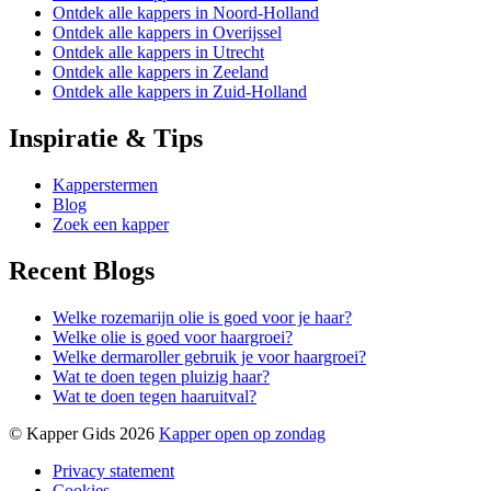
Ontdek alle kappers in Noord-Holland
Ontdek alle kappers in Overijssel
Ontdek alle kappers in Utrecht
Ontdek alle kappers in Zeeland
Ontdek alle kappers in Zuid-Holland
Inspiratie & Tips
Kapperstermen
Blog
Zoek een kapper
Recent Blogs
Welke rozemarijn olie is goed voor je haar?
Welke olie is goed voor haargroei?
Welke dermaroller gebruik je voor haargroei?
Wat te doen tegen pluizig haar?
Wat te doen tegen haaruitval?
© Kapper Gids 2026
Kapper open op zondag
Privacy statement
Cookies