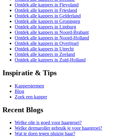
Ontdek alle kappers in Flevoland
Ontdek alle kappers in Friesland
Ontdek alle kappers in Gelderland
Ontdek alle kappers in Groningen
Ontdek alle kappers in Limburg
Ontdek alle kappers in Noord-Brabant
Ontdek alle kappers in Noord-Holland
Ontdek alle kappers in Overijssel
Ontdek alle kappers in Utrecht
Ontdek alle kappers in Zeeland
Ontdek alle kappers in Zuid-Holland
Inspiratie & Tips
Kapperstermen
Blog
Zoek een kapper
Recent Blogs
Welke olie is goed voor haargroei?
Welke dermaroller gebruik je voor haargroei?
Wat te doen tegen pluizig haar?