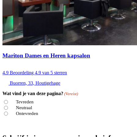
Mariton Dames en Heren kapsalon
4.9
Beoordeling 4.9 van 5 sterren
Buorren, 33, Houtigehage
Wat vind je van deze pagina?
(Vereist)
Tevreden
Neutraal
Ontevreden