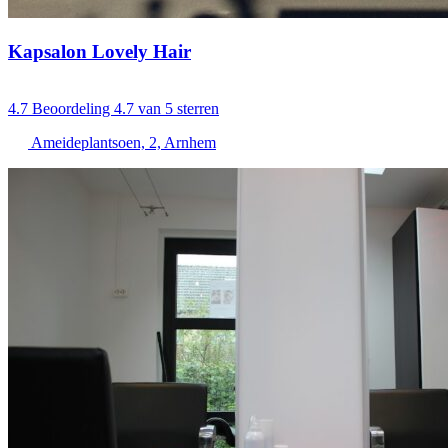
Kapsalon Lovely Hair
4.7
Beoordeling 4.7 van 5 sterren
Ameideplantsoen, 2, Arnhem