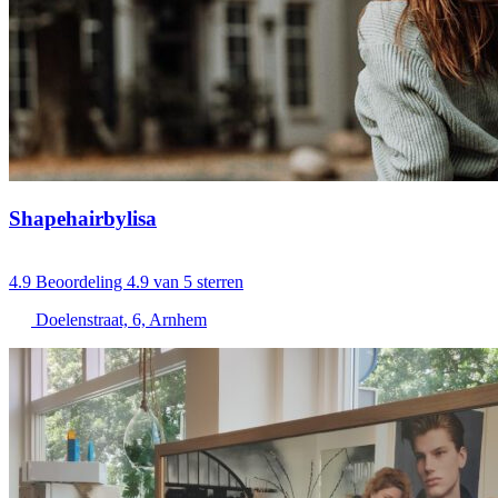
Shapehairbylisa
4.9
Beoordeling 4.9 van 5 sterren
Doelenstraat, 6, Arnhem