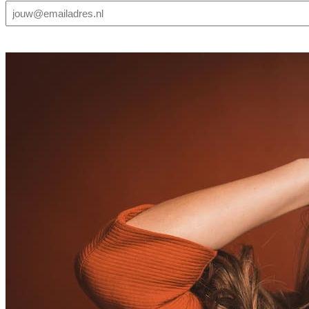
E-
mailadres
(Vereist)