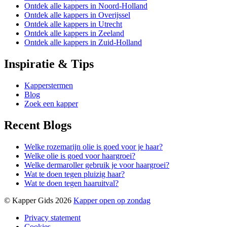
Ontdek alle kappers in Noord-Holland
Ontdek alle kappers in Overijssel
Ontdek alle kappers in Utrecht
Ontdek alle kappers in Zeeland
Ontdek alle kappers in Zuid-Holland
Inspiratie & Tips
Kapperstermen
Blog
Zoek een kapper
Recent Blogs
Welke rozemarijn olie is goed voor je haar?
Welke olie is goed voor haargroei?
Welke dermaroller gebruik je voor haargroei?
Wat te doen tegen pluizig haar?
Wat te doen tegen haaruitval?
© Kapper Gids 2026
Kapper open op zondag
Privacy statement
Cookies