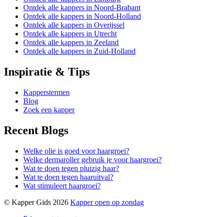
Ontdek alle kappers in Noord-Brabant
Ontdek alle kappers in Noord-Holland
Ontdek alle kappers in Overijssel
Ontdek alle kappers in Utrecht
Ontdek alle kappers in Zeeland
Ontdek alle kappers in Zuid-Holland
Inspiratie & Tips
Kapperstermen
Blog
Zoek een kapper
Recent Blogs
Welke olie is goed voor haargroei?
Welke dermaroller gebruik je voor haargroei?
Wat te doen tegen pluizig haar?
Wat te doen tegen haaruitval?
Wat stimuleert haargroei?
© Kapper Gids 2026
Kapper open op zondag