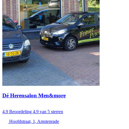
Dé Herensalon Men&more
4.9
Beoordeling 4.9 van 5 sterren
Hoofdstraat, 1, Amstenrade