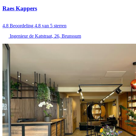
Raes Kappers
4.8
Beoordeling 4.8 van 5 sterren
Ingenieur de Katstraat, 26, Brunssum