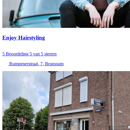
Enjoy Hairstyling
5
Beoordeling 5 van 5 sterren
Rumpenerstraat, 7, Brunssum