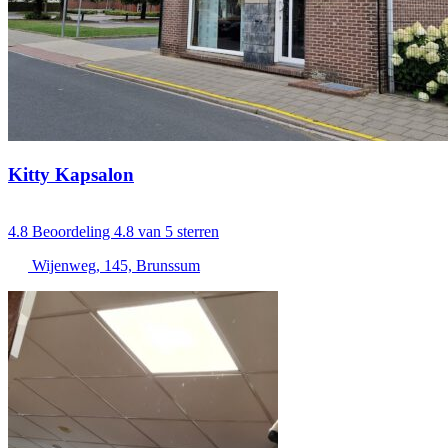
Kitty Kapsalon
4.8
Beoordeling 4.8 van 5 sterren
Wijenweg, 145, Brunssum