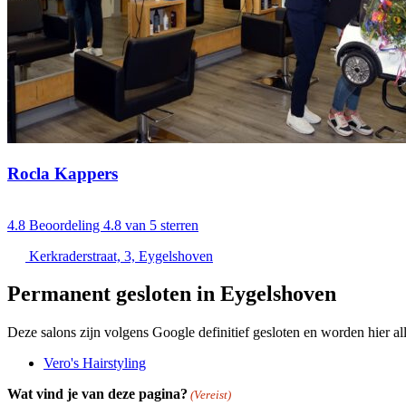
Rocla Kappers
4.8
Beoordeling 4.8 van 5 sterren
Kerkraderstraat, 3, Eygelshoven
Permanent gesloten in Eygelshoven
Deze salons zijn volgens Google definitief gesloten en worden hier all
Vero's Hairstyling
Wat vind je van deze pagina?
(Vereist)