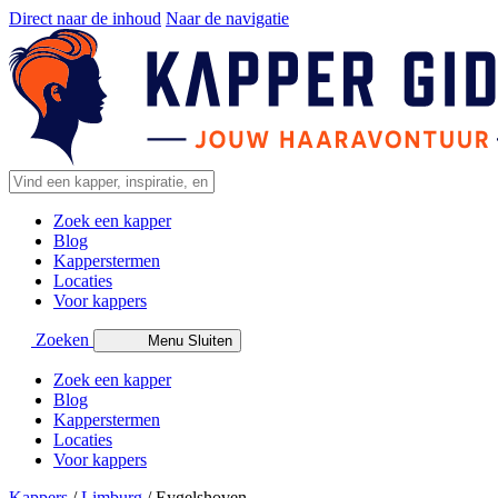
Direct naar de inhoud
Naar de navigatie
Zoek een kapper
Blog
Kapperstermen
Locaties
Voor kappers
Zoeken
Menu
Sluiten
Zoek een kapper
Blog
Kapperstermen
Locaties
Voor kappers
Kappers
/
Limburg
/
Eygelshoven